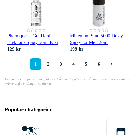
Pharmquests Get Hard
Millenium Stud 5000 Delay
Erektions Spray 50ml Klar
Spray for Men 20ml
129 kr
199 kr
1
2
3
4
5
6
Vårt mål är att jämföra erbjudande från samtliga butiker på marknaden. Vi uppdaterar
priserna flera gånger om dagen.
Populära kategorier