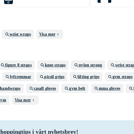
wrist wraps
Visa mer
figure 8 straps
knee straps
nylon strong
wrist stra
lyftremmar
picsil grips
lifting grips
gym straps
handwraps
casall gloves
gym belt
mma gloves
gym
Visa mer
hoppingtips i vårt nyhetsbrev!