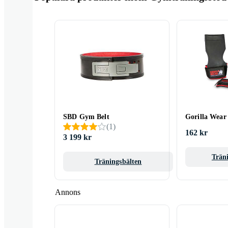
SBD Gym Belt
Gorilla Wear 
(
1
)
162 kr
3 199 kr
Trän
Träningsbälten
Annons