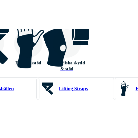
ps
Handledsstöd
Ortopediska skydd
& stöd
sbälten
Lifting Straps
H