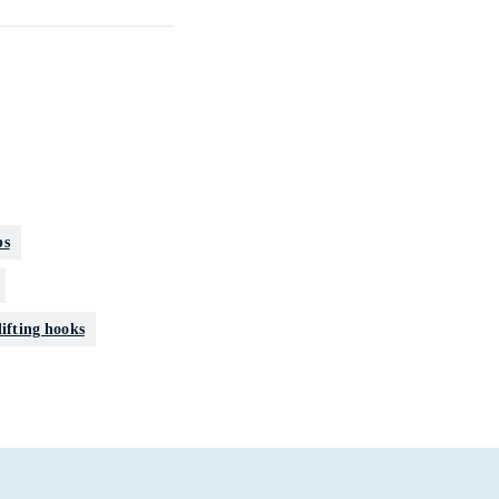
ps
lifting hooks