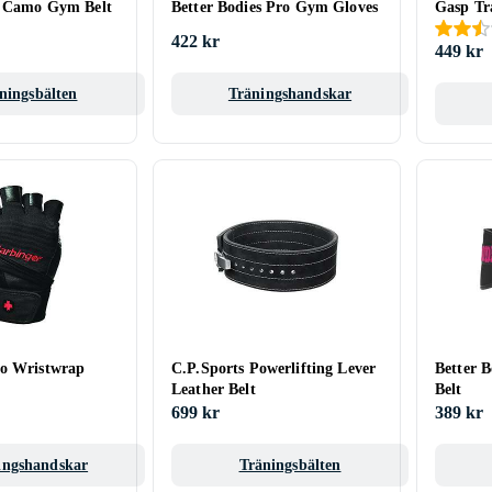
s Camo Gym Belt
Better Bodies Pro Gym Gloves
Gasp Tr
422 kr
449 kr
ningsbälten
Träningshandskar
ro Wristwrap
C.P.Sports Powerlifting Lever
Better 
Leather Belt
Belt
699 kr
389 kr
ingshandskar
Träningsbälten