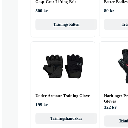
Gasp Gear Lifting Belt
Better Bodie
500 kr
80 kr
Träningsbälten
Trä
Under Armour Training Glove
Harbinger P
Gloves
199 kr
322 kr
Träningshandskar
Trän