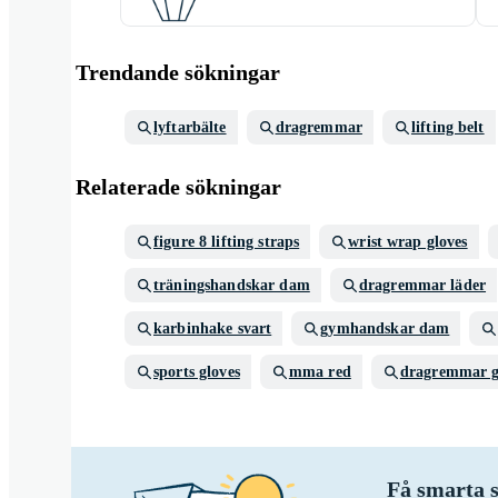
Trendande sökningar
lyftarbälte
dragremmar
lifting belt
Relaterade sökningar
figure 8 lifting straps
wrist wrap gloves
träningshandskar dam
dragremmar läder
karbinhake svart
gymhandskar dam
sports gloves
mma red
dragremmar 
Få smarta s