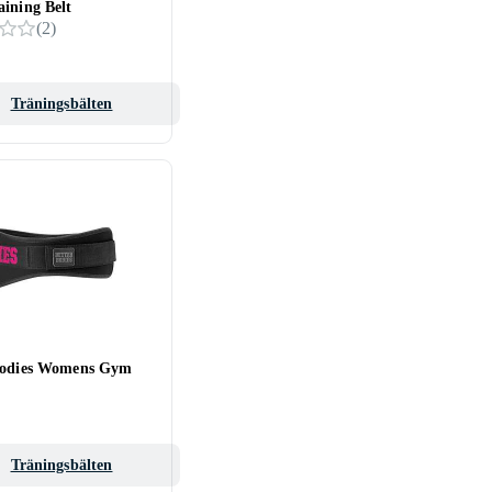
aining Belt
(
2
)
Träningsbälten
Bodies Womens Gym
Träningsbälten