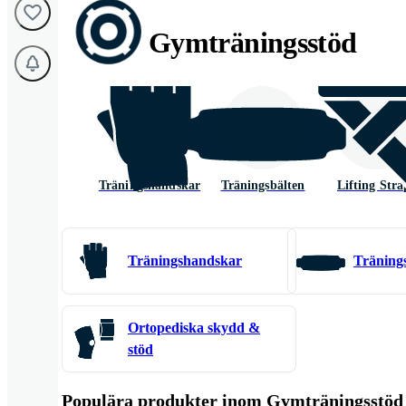
Gymträningsstöd
Träningshandskar
Träningsbälten
Lifting Stra
Träningshandskar
Träning
Ortopediska skydd &
stöd
Populära produkter inom Gymträningsstöd