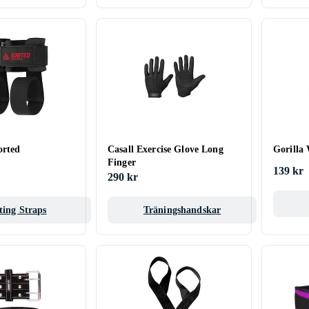
orted
Casall Exercise Glove Long
Gorilla 
Finger
139 kr
290 kr
ting Straps
Träningshandskar