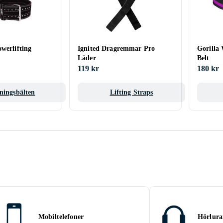
werlifting
Ignited Dragremmar Pro
Gorilla
Läder
Belt
119 kr
180 kr
ningsbälten
Lifting Straps
Mobiltelefoner
Hörlura