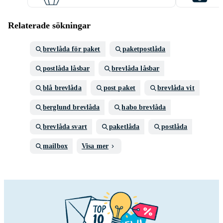
Relaterade sökningar
brevlåda för paket
paketpostlåda
postlåda låsbar
brevlåda låsbar
blå brevlåda
post paket
brevlåda vit
berglund brevlåda
habo brevlåda
brevlåda svart
paketlåda
postlåda
mailbox
Visa mer