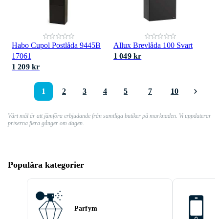
Habo Cupol Postlåda 9445B
Allux Brevlåda 100 Svart
17061
1 049 kr
1 209 kr
1
2
3
4
5
7
10
Vårt mål är att jämföra erbjudande från samtliga butiker på marknaden. Vi uppdaterar
priserna flera gånger om dagen.
Populära kategorier
Parfym