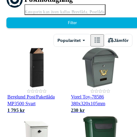
Expandera
Kategorin kan även kallas Brevlåda, Postlåda.
Filter
Popularitet
Jämför
Berglund Post/Paketlåda
Vorel Toy-78586
MP3500 Svart
380x320x105mm
1 795 kr
230 kr