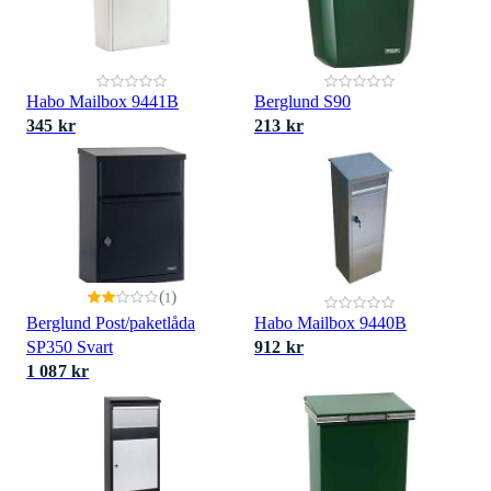
Habo Mailbox 9441B
Berglund S90
345 kr
213 kr
(
)
1
Berglund Post/paketlåda
Habo Mailbox 9440B
SP350 Svart
912 kr
1 087 kr