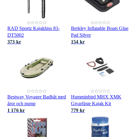
RAD Sportz Kajakhiss 83-
Berkley Inflatable Boats Glue
DT5002
Pad Silver
373 kr
154 kr
Bestway Voyager Badbåt med
Humminbird MHX XMK
åror och pump
Givarfäste Kajak Kit
1 176 kr
779 kr