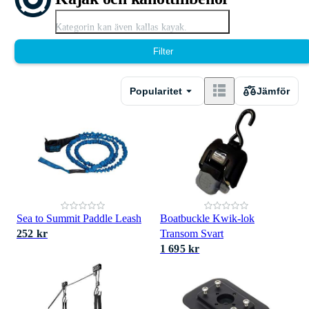
Expandera
Kategorin kan även kallas kayak.
Filter
Popularitet
Jämför
Sea to Summit Paddle Leash
Boatbuckle Kwik-lok
252 kr
Transom Svart
1 695 kr