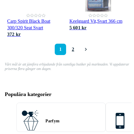
Carp Spirit Black Boat
Keelguard Vit,Svart 366 cm
300/320 Seat Svart
5 601 kr
372 kr
1
2
Vårt mål är att jämföra erbjudande från samtliga butiker på marknaden. Vi uppdaterar
priserna flera gånger om dagen.
Populära kategorier
Parfym