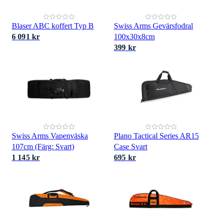
Blaser ABC koffert Typ B
Swiss Arms Gevärsfodral
6 091 kr
100x30x8cm
399 kr
Swiss Arms Vapenväska
Plano Tactical Series AR15
107cm (Färg: Svart)
Case Svart
1 145 kr
695 kr