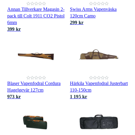
Annan Tillverkare Magasin 2-
Swiss Arms Vapenväska
pack till Colt 1911 CO2 Pistol
120cm Camo
6mm
299 kr
399 kr
Blaser Vapenfodral Cordura
Härkila Vapenfodral Justerbart
Hagelgevär 127cm
110-150cm
973 kr
1 195 kr