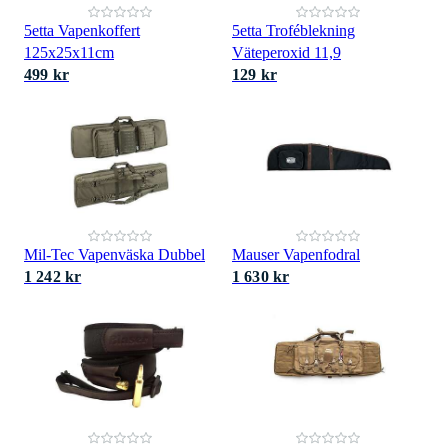
5etta Vapenkoffert
5etta Troféblekning
125x25x11cm
Väteperoxid 11,9
499 kr
129 kr
Mil-Tec Vapenväska Dubbel
Mauser Vapenfodral
1 242 kr
1 630 kr