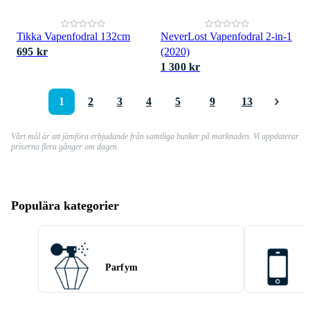
Tikka Vapenfodral 132cm
NeverLost Vapenfodral 2-in-1
695 kr
(2020)
1 300 kr
1
2
3
4
5
9
13
Vårt mål är att jämföra erbjudande från samtliga butiker på marknaden. Vi uppdaterar
priserna flera gånger om dagen.
Populära kategorier
Parfym