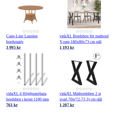
Cane-Line Lansing
vidaXL Bordsben för matbord
bordsstativ
Y-ram 180x80x73 cm stål
3 995 kr
1 193 kr
vidaXL 4 Höjdjusterbara
vidaXL Matbordsben 2 st
bordsben i krom 1100 mm
svart 70x(72-73,3) cm stål
763 kr
1 287 kr