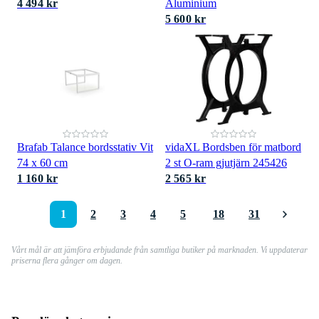
4 494 kr
Aluminium
5 600 kr
Brafab Talance bordsstativ Vit
vidaXL Bordsben för matbord
74 x 60 cm
2 st O-ram gjutjärn 245426
1 160 kr
2 565 kr
1
2
3
4
5
18
31
Vårt mål är att jämföra erbjudande från samtliga butiker på marknaden. Vi uppdaterar
priserna flera gånger om dagen.