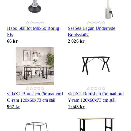
Habo Ställfot M8x50 Rörlig
SeaSea Lagun Underrede
SB
Bordsstativ
66 kr
2 026 kr
vidaXL Bordsben för matbord
vidaXL Bordsben för matbord
O-ram 120x60x73 cm stål
Y-ram 120x60x73 cm stål
967 kr
1 043 kr