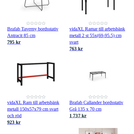
Brafab Taverny bordsstativ
vidaXL Ramar till arbetsbänk
Antracit 85 cm
metall 2 st 55x(69-95.5) cm
795 kr
svart
763 kr
vidaXL Ram till arbetsbänk
Brafab Callander bordsstativ
metall 150x57x79 cm svart
Grå 135 x 70 cm
och röd
1 737 kr
923 kr