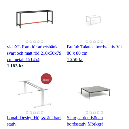
vidaXL Ram för arbetsbänk
Brafab Talance bordsstativ Vit
svart och matt röd 210x50x79
80 x 80 cm
cm metall 151454
1 250 kr
1 183 kr
Lanab Design Höj-&sänkbart
Skargaarden Bönan
stativ
bordsstativ Mörkgrå