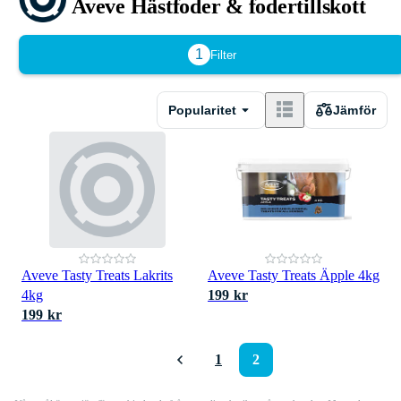
Aveve Hästfoder & fodertillskott
1
Filter
Popularitet
Jämför
Aveve Tasty Treats Lakrits
Aveve Tasty Treats Äpple 4kg
4kg
199 kr
199 kr
1
2