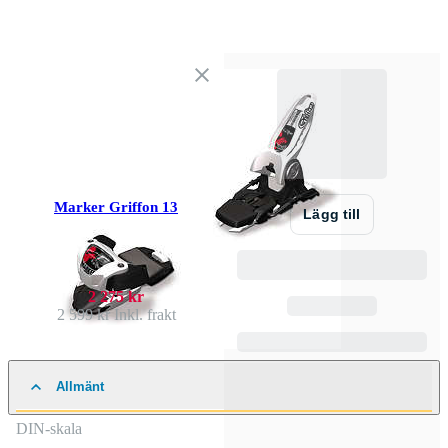
Marker Griffon 13
Lägg till
2 275 kr
2 599 kr
Inkl. frakt
Allmänt
DIN-skala