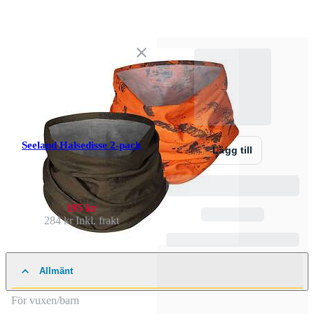
Seeland Halsedisse 2-pack
Lägg till
195 kr
284 kr
Inkl. frakt
Allmänt
För vuxen/barn