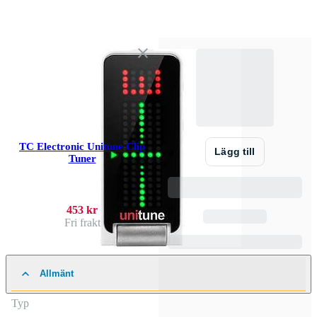
TC Electronic Unitune Clip
Lägg till
Tuner
453 kr
Fri frakt
Allmänt
Typ