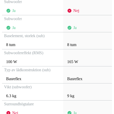
Subwoofer
Ja
Nej
Subwoofer
Ja
Ja
Baselement, storlek (sub)
8 tum
8 tum
Subwoofereffekt (RMS)
100 W
165 W
Typ av lådkonstruktion (sub)
Basreflex
Basreflex
Vikt (subwoofer)
6.3 kg
9 kg
Surroundhögtalare
Nej
Ja