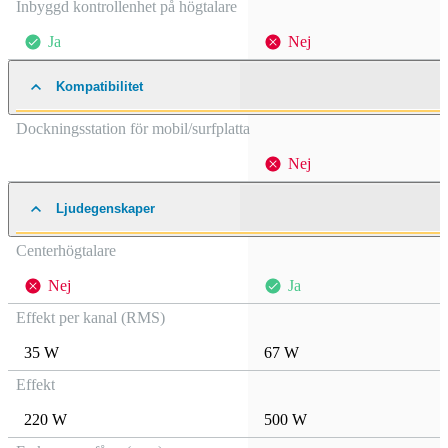
Inbyggd kontrollenhet på högtalare
Ja
Nej
Kompatibilitet
Dockningsstation för mobil/surfplatta
Nej
Ljudegenskaper
Centerhögtalare
Nej
Ja
Effekt per kanal (RMS)
35 W
67 W
Effekt
220 W
500 W