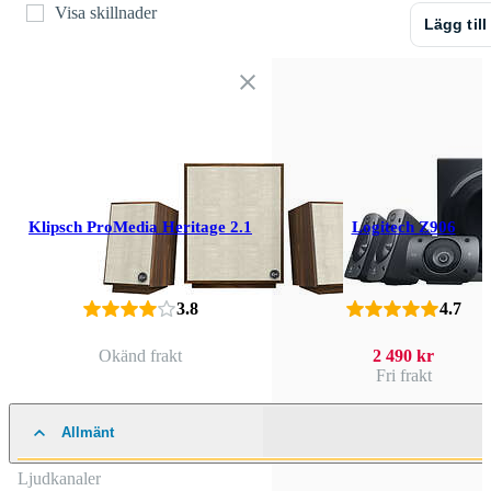
Visa skillnader
Lägg till
Klipsch ProMedia Heritage 2.1
Logitech Z906
3.8
4.7
Okänd frakt
2 490 kr
Fri frakt
Allmänt
Ljudkanaler