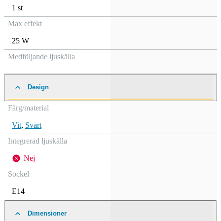
1 st
Max effekt
25 W
Medföljande ljuskälla
Design
Färg/material
Vit
,
Svart
Integrerad ljuskälla
Nej
Sockel
E14
Dimensioner