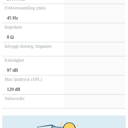
Frekvensomfång (min)
45 Hz
Impedans
8 Ω
Inbyggt slutsteg, högtalare
Känslighet
97 dB
Max ljudtryck (SPL)
129 dB
Subwoofer