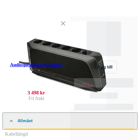
Audioquest PowerQuest 2
Lägg till
3 498 kr
Fri frakt
Allmänt
Kabellängd