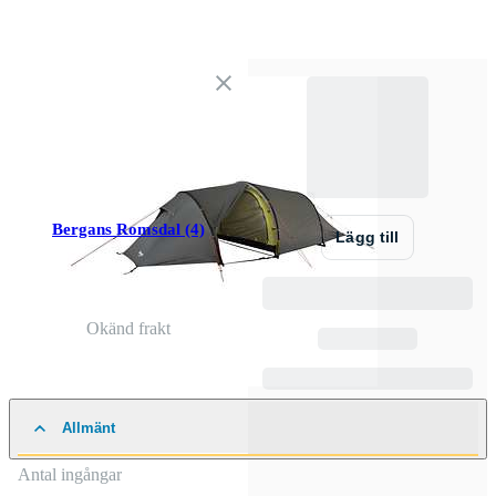
Bergans Romsdal (4)
Lägg till
Okänd frakt
Allmänt
Antal ingångar