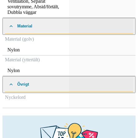
Ventilation
,
Separat
sovutrymme
,
Absid/förtält
,
Dubbla väggar
Material
Material (golv)
Nylon
Material (yttertält)
Nylon
Övrigt
Nyckelord