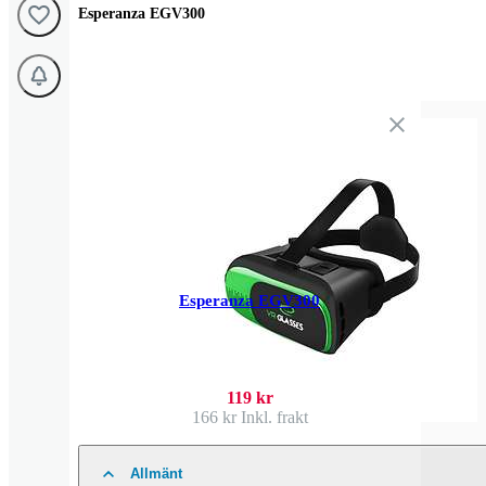
Esperanza EGV300
Esperanza EGV300
119 kr
166 kr
Inkl. frakt
Allmänt