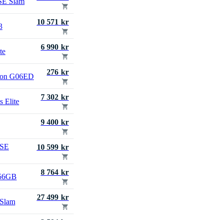
SE Slam
10 571 kr
3
6 990 kr
te
276 kr
con G06ED
7 302 kr
 Elite
9 400 kr
 SE
10 599 kr
8 764 kr
256GB
27 499 kr
 Slam