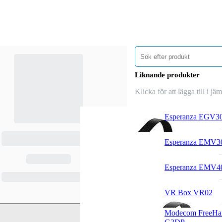
Liknande produkter
Klicka för att lägga till i jä
Esperanza EGV3
Esperanza EMV3
Esperanza EMV4
VR Box VR02
Modecom FreeHa