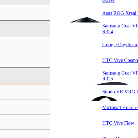
G3DP
Asus ROG Xreal 
Samsung Gear V
R324
Google Daydrea
HTC Vive Cosmo
Samsung Gear V
R325
Strado VR VRG
Microsoft HoloLe
HTC Vive Flow