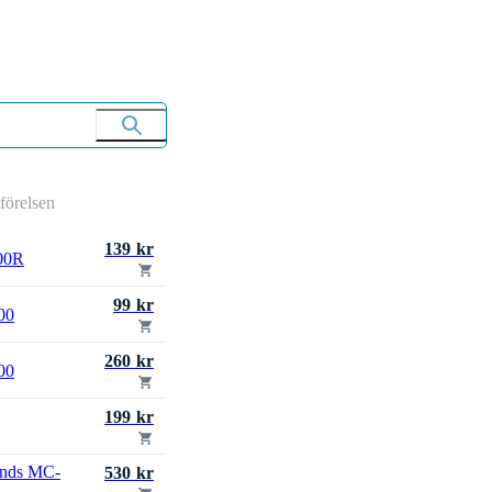
mförelsen
139 kr
00R
99 kr
00
260 kr
00
199 kr
nds MC-
530 kr