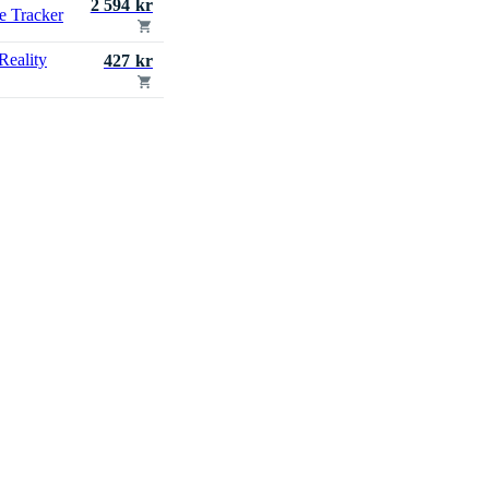
2 594 kr
e Tracker
Reality
427 kr