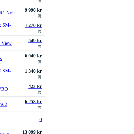
9 990 kr
R1 Noir
R SM-
1 270 kr
549 kr
m View
6 040 kr
s
R SM-
1 340 kr
423 kr
 PRO
6 258 kr
ns 2
0
13 099 kr