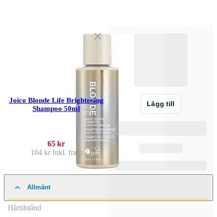
Joico Blonde Life Brightening
Lägg till
Shampoo 50ml
65 kr
104 kr
Inkl. frakt
Allmänt
Hårtilstånd