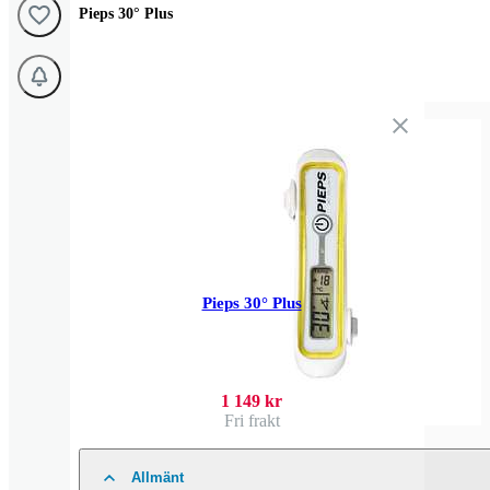
Pieps 30° Plus
Pieps 30° Plus
1 149 kr
Fri frakt
Allmänt