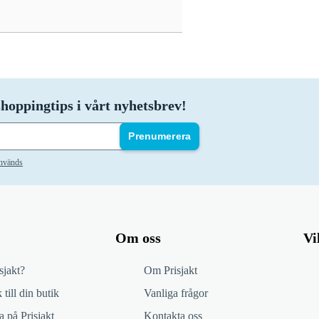
hoppingtips i vårt nyhetsbrev!
Prenumerera
används
Om oss
Vi
sjakt?
Om Prisjakt
 till din butik
Vanliga frågor
 på Prisjakt
Kontakta oss