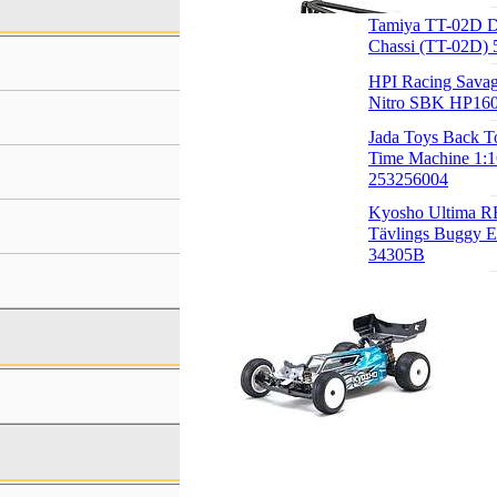
Tamiya TT-02D Dr
Chassi (TT-02D) 
HPI Racing Sava
Nitro SBK HP16
Jada Toys Back T
Time Machine 1:1
253256004
Kyosho Ultima 
Tävlings Buggy E
34305B