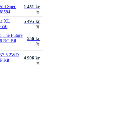
ift Spec
1 451 kr
58584
ge XL
5 495 kr
0550
o The Future
556 kr
6 RC Bil
RB7.5 2WD
4 906 kr
P Kit