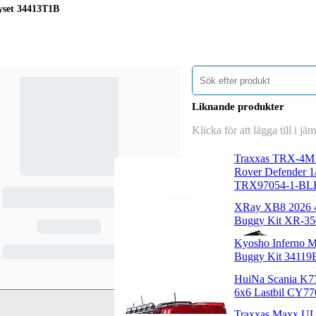
set 34413T1B
Liknande produkter
Klicka för att lägga till i jä
Traxxas TRX-4M
Rover Defender 
TRX97054-1-BL
XRay XB8 2026 
Buggy Kit XR-3
Kyosho Inferno 
Buggy Kit 34119
HuiNa Scania K7
6x6 Lastbil CY7
Traxxas Maxx U