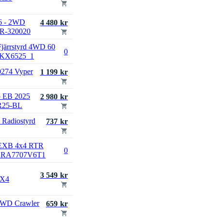
6 - 2WD
4 480 kr
XR-320020
 Fjärrstyrd 4WD 60
0
A-KX6525_1
74 Vyper
1 199 kr
o EB 2025
2 980 kr
R25-BL
 Radiostyrd
737 kr
 EXB 4x4 RTR
0
k ARA7707V6T1
3 549 kr
4X4
4WD Crawler
659 kr