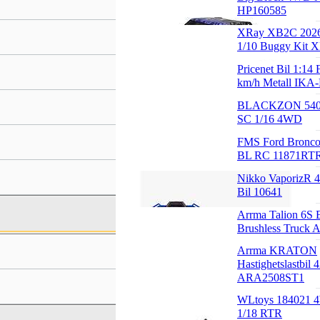
HP160585
XRay XB2C 202
1/10 Buggy Kit 
Pricenet Bil 1:14
km/h Metall IK
BLACKZON 5402
SC 1/16 4WD
FMS Ford Bronc
BL RC 11871RT
Nikko VaporizR 4
Bil 10641
Arrma Talion 6S
Brushless Truc
Arrma KRATON
Hastighetslastbil 
ARA2508ST1
WLtoys 184021 
1/18 RTR