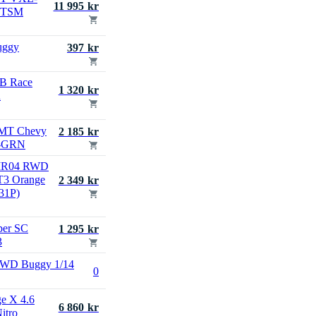
11 995 kr
D TSM
uggy
397 kr
-B Race
1 320 kr
R
 MT Chevy
2 185 kr
7-GRN
 MR04 RWD
T3 Orange
2 349 kr
31P)
er SC
1 295 kr
3
4WD Buggy 1/14
0
e X 4.6
6 860 kr
itro