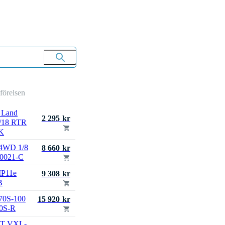
mförelsen
 Land
2 295 kr
1/18 RTR
K
4WD 1/8
8 660 kr
50021-C
MP11e
9 308 kr
B
70S-100
15 920 kr
70S-R
LT VXL-