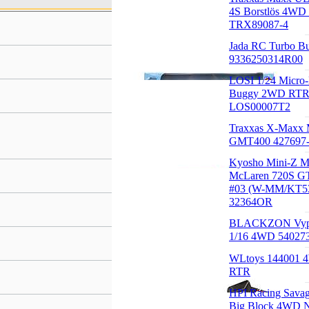
4S Borstlös 4W
TRX89087-4
Jada RC Turbo B
9336250314R00
LOSI 1/24 Micro
Buggy 2WD RT
LOS00007T2
Traxxas X-Maxx
GMT400 42769
Kyosho Mini-Z
McLaren 720S G
#03 (W-MM/KT5
32364OR
BLACKZON Vyp
1/16 4WD 54027
WLtoys 144001 
RTR
HPI Racing Savag
Big Block 4WD N