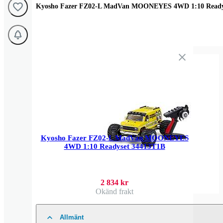
Kyosho Fazer FZ02-L MadVan MOONEYES 4WD 1:10 Ready
Kyosho Fazer FZ02-L MadVan MOONEYES
4WD 1:10 Readyset 34413T1B
2 834 kr
Okänd frakt
Allmänt