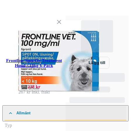
Frontline Spot-On Treatment
Lägg till
Hund <10kg 6-Pack
238 kr
267 kr
Inkl. frakt
Allmänt
Typ