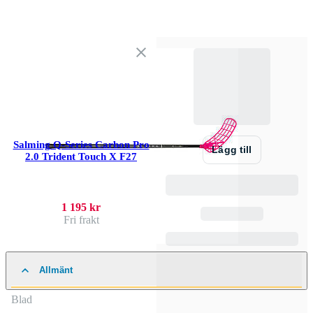
Salming Q-Series Carbon Pro
Lägg till
2.0 Trident Touch X F27
1 195 kr
Fri frakt
Allmänt
Blad