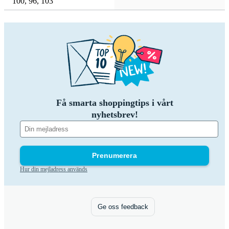
100
,
96
,
103
Få smarta shoppingtips i vårt
nyhetsbrev!
Prenumerera
Hur din mejladress används
Ge oss feedback