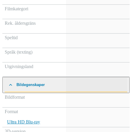
Filmkategori
Rek. åldersgräns
Speltid
Språk (texting)
Utgivningsland
Bildegenskaper
Bildformat
Format
Ultra HD Blu-ray
3D-version