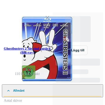
Ghostbusters 2 Sie sind zurück
Lägg till
(Blu-ray)
81 kr
110 kr
Inkl. frakt
Allmänt
Antal skivor