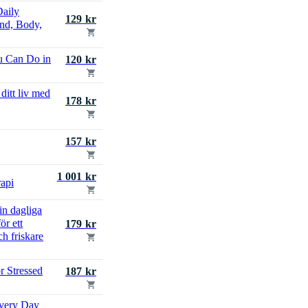
Daily
129 kr
ind, Body,
u Can Do in
120 kr
ditt liv med
178 kr
157 kr
1 001 kr
rapi
in dagliga
ör ett
179 kr
ch friskare
r Stressed
187 kr
Every Day