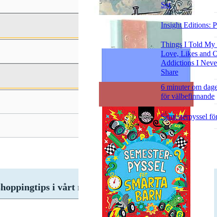
Set
Insight Editions: 
Things I Told My
Love, Likes and O
Addictions I Neve
Share
6 minuter om dag
för välbefinnande
Semesterpyssel fö
hoppingtips i vårt nyhetsbrev!
Prenumerera