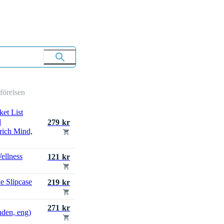
mförelsen
et List
d
279 kr
rich Mind,
ellness
121 kr
e Slipcase
219 kr
271 kr
nden, eng)