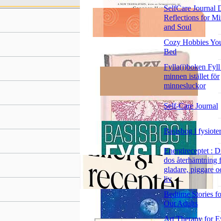
SelfCare Journal 
Reflections for M
and Soul
Cozy Hobbies Yo
Bed
Fylla(i)boken Fyll 
minnen istället för
minnesluckor
Self-Care Journal
Basisbog i fysiote
Energireceptet : D
dos återhämtning f
gladare, piggare o
liv
Bedtime Stories fo
Out Adults
Art Therapy for 