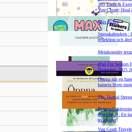
365 Tools & Exerc
You Create, Heal
Max Relax
Stresskalendern : E
reflektion och åte
Metakognitiv tera
iPad For Seniors 
Dummies, 2025 20
Öppna när en hand
hantera livets mot
The Mental Stren
Beteendeaktiverin
depression : En h
terapeuter
Van Gogh Travele