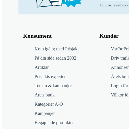
Hur din mejladress 
Konsument
Kunder
Kom igång med Prisjakt
Varför Pri
På din sida sedan 2002
Driv trafik
Artiklar
Annonsera
Prisjakts experter
Årets buti
Teman & kampanjer
Login för
Årets butik
Villkor f
Kategorier A-Ö
Kampanjer
Begagnade produkter