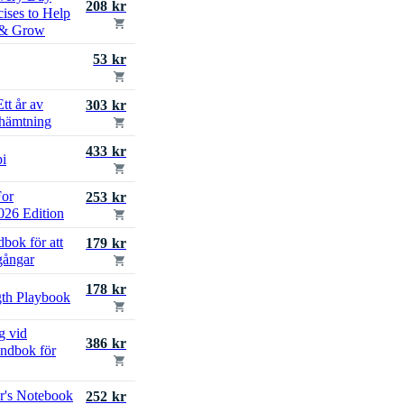
208 kr
ises to Help
 & Grow
53 kr
tt år av
303 kr
rhämtning
433 kr
pi
For
253 kr
26 Edition
bok för att
179 kr
gångar
178 kr
gth Playbook
g vid
386 kr
andbok för
r's Notebook
252 kr