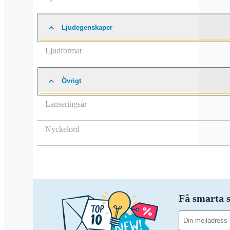
Ljudegenskaper
Ljudformat
Övrigt
Lanseringsår
Nyckelord
Få smarta s