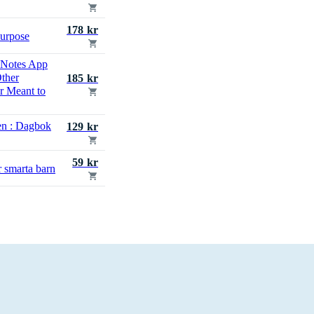
178 kr
Purpose
 Notes App
ther
185 kr
r Meant to
en : Dagbok
129 kr
59 kr
r smarta barn