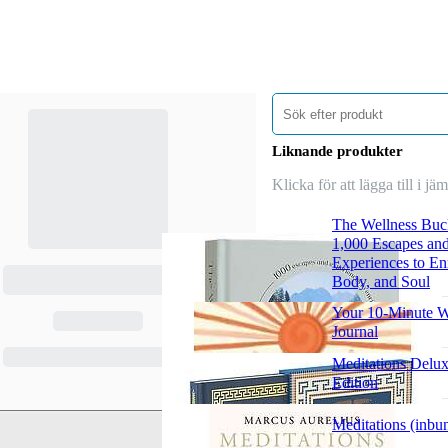
Liknande produkter
Klicka för att lägga till i jä
The Wellness Buck
1,000 Escapes an
Experiences to En
Body, and Soul
Your 10-Minute W
Journal
Meditations Delux
Edition
Meditations (inbu