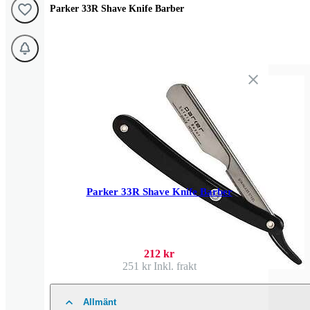
Parker 33R Shave Knife Barber
Parker 33R Shave Knife Barber
212 kr
251 kr
Inkl. frakt
Allmänt