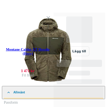
Montane Caldus XT Hoodie
Lägg till
(Herr)
1 471 kr
Fri frakt
Allmänt
Passform