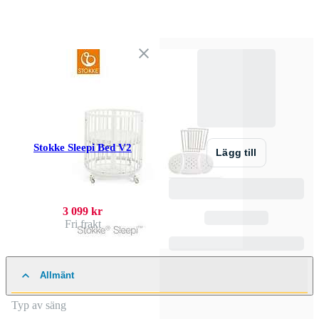
Stokke Sleepi Bed V2
Lägg till
3 099 kr
Fri frakt
Allmänt
Typ av säng