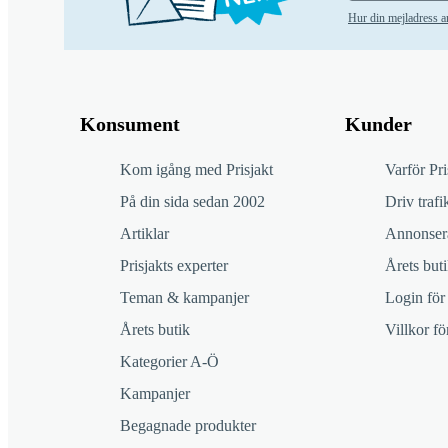
Hur din mejladress 
Konsument
Kunder
Kom igång med Prisjakt
Varför Pri
På din sida sedan 2002
Driv trafik
Artiklar
Annonsera
Prisjakts experter
Årets buti
Teman & kampanjer
Login för
Årets butik
Villkor f
Kategorier A-Ö
Kampanjer
Begagnade produkter