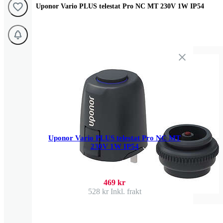
Uponor Vario PLUS telestat Pro NC MT 230V 1W IP54
Uponor Vario PLUS telestat Pro NC MT
230V 1W IP54
469 kr
528 kr
Inkl. frakt