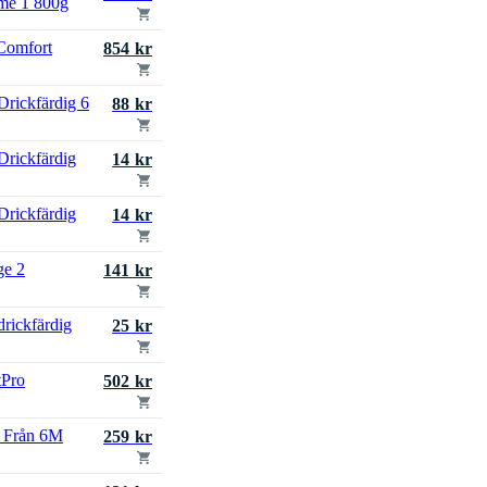
me 1 800g
 Comfort
854 kr
Drickfärdig 6
88 kr
Drickfärdig
14 kr
Drickfärdig
14 kr
ge 2
141 kr
drickfärdig
25 kr
tPro
502 kr
 Från 6M
259 kr