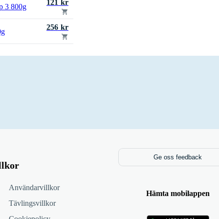
121 kr
 3 800g
256 kr
0g
Ge oss feedback
llkor
Användarvillkor
Hämta mobilappen
Tävlingsvillkor
Cookiepolicy