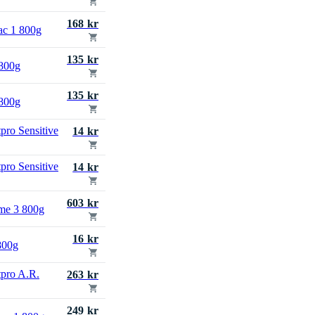
168 kr
ac 1 800g
135 kr
 800g
135 kr
 800g
pro Sensitive
14 kr
pro Sensitive
14 kr
603 kr
me 3 800g
16 kr
800g
tpro A.R.
263 kr
249 kr