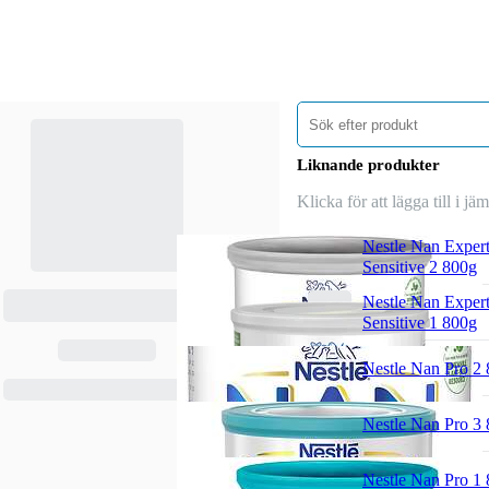
Liknande produkter
Klicka för att lägga till i jä
Nestle Nan Exper
Sensitive 2 800g
Nestle Nan Exper
Sensitive 1 800g
Nestle Nan Pro 2
Nestle Nan Pro 3
Nestle Nan Pro 1