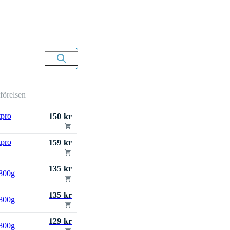
mförelsen
tpro
150 kr
tpro
159 kr
135 kr
 800g
135 kr
 800g
129 kr
 800g