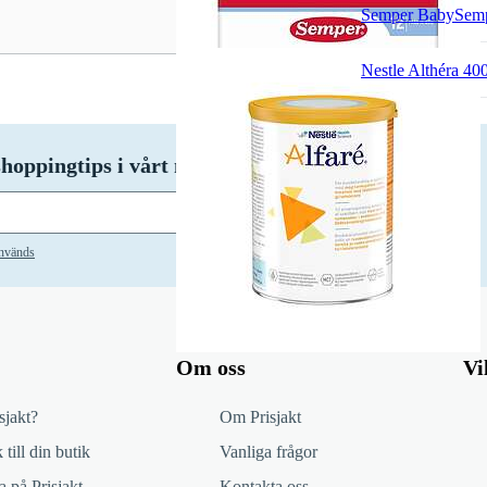
Semper BabySemp
Nestle Althéra 40
hoppingtips i vårt nyhetsbrev!
Prenumerera
används
Om oss
Vi
sjakt?
Om Prisjakt
 till din butik
Vanliga frågor
 på Prisjakt
Kontakta oss