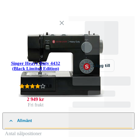
Singer Heavy Duty 4432
Lägg till
(Black Limited Edition)
3.8
2 949 kr
Fri frakt
Allmänt
Antal nålpositioner