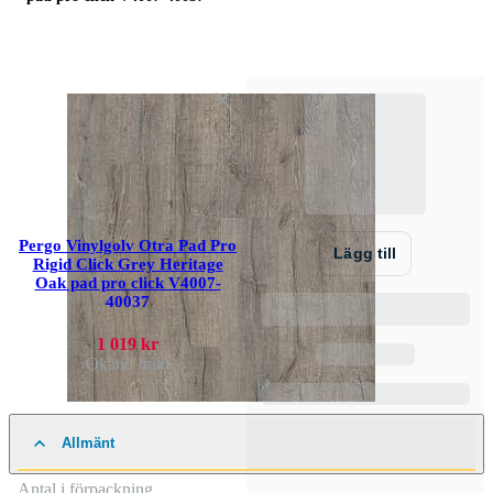
Pergo Vinylgolv Otra Pad Pro
Lägg till
Rigid Click Grey Heritage
Oak pad pro click V4007-
40037
1 019 kr
Okänd frakt
Allmänt
Antal i förpackning