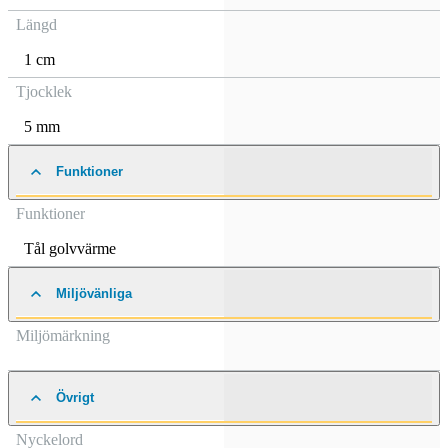
Längd
1 cm
Tjocklek
5 mm
Funktioner
Funktioner
Tål golvvärme
Miljövänliga
Miljömärkning
Övrigt
Nyckelord