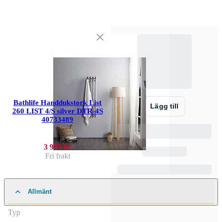
Bathlife Handdukstork List
Lägg till
260 LIST 4/S silver DTR-4S
40733489
3 999 kr
Fri frakt
Allmänt
Typ