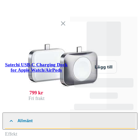
Satechi USB-C Charging Dock
Lägg till
for Apple Watch/AirPods
799 kr
Fri frakt
Allmänt
Effekt