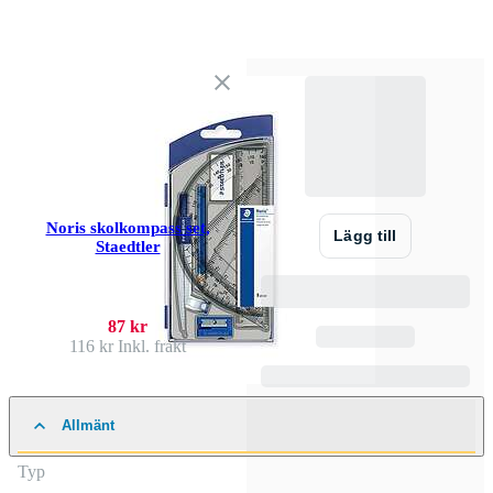
Noris skolkompass set,
Lägg till
Staedtler
87 kr
116 kr
Inkl. frakt
Allmänt
Typ