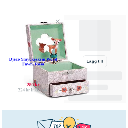
Djeco Smyckeskrin Wood
Lägg till
Fawn, Rosa
289 kr
324 kr
Inkl. frakt