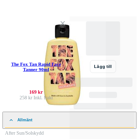
The Fox Tan Rapid Face
Lägg till
Tanner 90ml
169 kr
258 kr
Inkl. frakt
Allmänt
After Sun/Solskydd