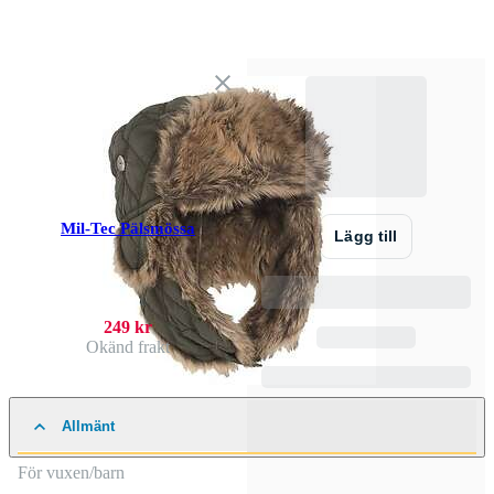
Mil-Tec Pälsmössa
Lägg till
249 kr
Okänd frakt
Allmänt
För vuxen/barn