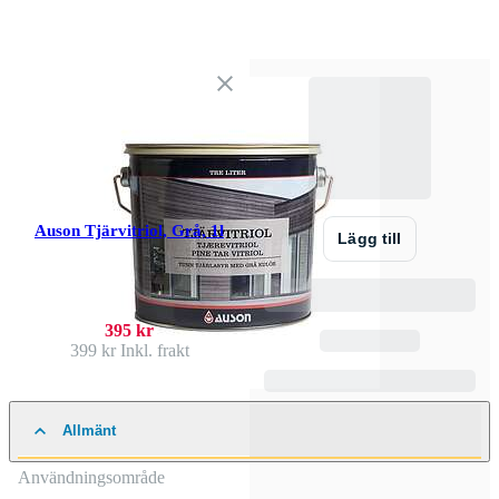
Auson Tjärvitriol, Grå, 1l
Lägg till
395 kr
399 kr
Inkl. frakt
Allmänt
Användningsområde