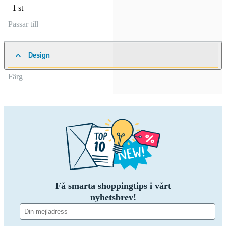
1 st
Passar till
Design
Färg
Få smarta shoppingtips i vårt
nyhetsbrev!