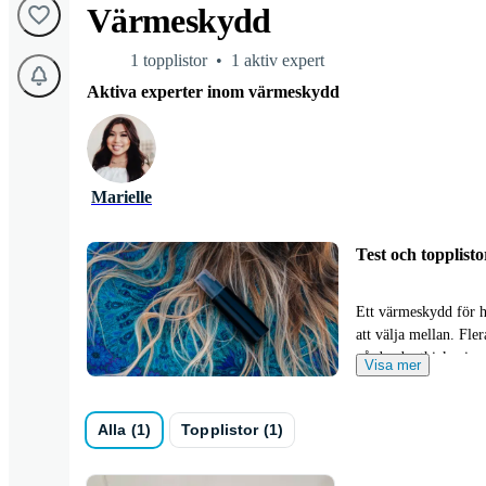
Värmeskydd
1 topplistor
1 aktiv expert
Aktiva experter inom värmeskydd
Marielle
Test och topplis
Ett värmeskydd för h
att välja mellan. Fle
vårdande, thickening
Visa mer
inte vara enkelt 😅 Me
Bland våra beautyexpe
Alla (1)
Topplistor (1)
De älskar att tipsa o
märken eller tillverk