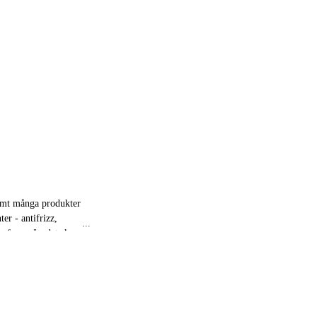
rymt många produkter
er - antifrizz,
mform. Ja, det ska
r 💁‍♀️
ter och hudvårdsnördar.
a samarbeten med
h erfarenhet.