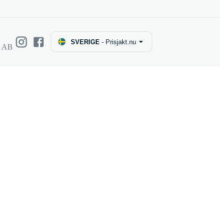
SVERIGE
-
Prisjakt.nu
e AB