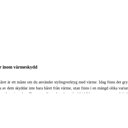
tor inom värmeskydd
året är ett måste om du använder stylingverktyg med värme. Idag finns det g
ra av dem skyddar inte bara håret från värme, utan finns i en mängd olika variant
, volymgivande... Dessutom finns det värmeskydd i både serum, spray- och krä
n! Våra experter är här för att guida dig till rätt produkt för just dig och ditt hå
rter hittar du frisörer, legitimerade apotekare, skönhetsbloggare, makeupartis
m de bästa produkterna därute och det bästa är att de är oberoende. De har ing
are, utan produkterna de tipsar om är utvalda helt utifrån deras egen kunskap oc