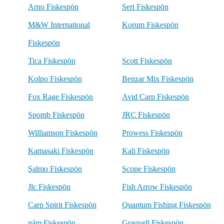
Arno Fiskespön
Sert Fiskespön
M&W International
Korum Fiskespön
Fiskespön
Tica Fiskespön
Scott Fiskespön
Kolpo Fiskespön
Benzar Mix Fiskespön
Fox Rage Fiskespön
Avid Carp Fiskespön
Spomb Fiskespön
JRC Fiskespön
Williamson Fiskespön
Prowess Fiskespön
Kamasaki Fiskespön
Kali Fiskespön
Salmo Fiskespön
Scope Fiskespön
Jlc Fiskespön
Fish Arrow Fiskespön
Carp Spirit Fiskespön
Quantum Fishing Fiskespön
nám Fiskespön
Grauvell Fiskespön