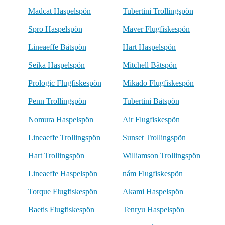
Madcat Haspelspön
Tubertini Trollingspön
Spro Haspelspön
Maver Flugfiskespön
Lineaeffe Båtspön
Hart Haspelspön
Seika Haspelspön
Mitchell Båtspön
Prologic Flugfiskespön
Mikado Flugfiskespön
Penn Trollingspön
Tubertini Båtspön
Nomura Haspelspön
Air Flugfiskespön
Lineaeffe Trollingspön
Sunset Trollingspön
Hart Trollingspön
Williamson Trollingspön
Lineaeffe Haspelspön
nám Flugfiskespön
Torque Flugfiskespön
Akami Haspelspön
Baetis Flugfiskespön
Tenryu Haspelspön