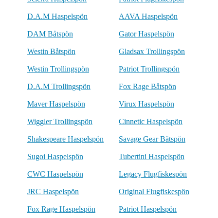
D.A.M Haspelspön
AAVA Haspelspön
DAM Båtspön
Gator Haspelspön
Westin Båtspön
Gladsax Trollingspön
Westin Trollingspön
Patriot Trollingspön
D.A.M Trollingspön
Fox Rage Båtspön
Maver Haspelspön
Virux Haspelspön
Wiggler Trollingspön
Cinnetic Haspelspön
Shakespeare Haspelspön
Savage Gear Båtspön
Sugoi Haspelspön
Tubertini Haspelspön
CWC Haspelspön
Legacy Flugfiskespön
JRC Haspelspön
Original Flugfiskespön
Fox Rage Haspelspön
Patriot Haspelspön