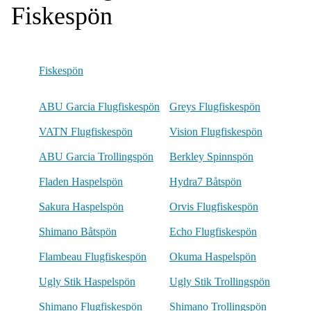
Fiskespön
Fiskespön
ABU Garcia Flugfiskespön
Greys Flugfiskespön
VATN Flugfiskespön
Vision Flugfiskespön
ABU Garcia Trollingspön
Berkley Spinnspön
Fladen Haspelspön
Hydra7 Båtspön
Sakura Haspelspön
Orvis Flugfiskespön
Shimano Båtspön
Echo Flugfiskespön
Flambeau Flugfiskespön
Okuma Haspelspön
Ugly Stik Haspelspön
Ugly Stik Trollingspön
Shimano Flugfiskespön
Shimano Trollingspön