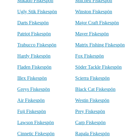
Mikado Fiskespön
Mitchell Fiskespön
Ugly Stik Fiskespön
Winston Fiskespön
Darts Fiskespön
Major Craft Fiskespön
Patriot Fiskespön
Maver Fiskespön
Trabucco Fiskespön
Matrix Fishing Fiskespön
Hardy Fiskespön
Fox Fiskespön
Fladen Fiskespön
Söder Tackle Fiskespön
Illex Fiskespön
Scierra Fiskespön
Greys Fiskespön
Black Cat Fiskespön
Air Fiskespön
Westin Fiskespön
Fuji Fiskespön
Prey Fiskespön
Lawson Fiskespön
Carp Fiskespön
Cinnetic Fiskespön
Rapala Fiskespön