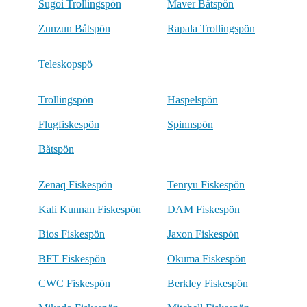
Sugoi Trollingspön
Maver Båtspön
Zunzun Båtspön
Rapala Trollingspön
Teleskopspö
Trollingspön
Haspelspön
Flugfiskespön
Spinnspön
Båtspön
Zenaq Fiskespön
Tenryu Fiskespön
Kali Kunnan Fiskespön
DAM Fiskespön
Bios Fiskespön
Jaxon Fiskespön
BFT Fiskespön
Okuma Fiskespön
CWC Fiskespön
Berkley Fiskespön