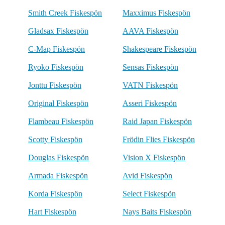
Smith Creek Fiskespön
Maxximus Fiskespön
Gladsax Fiskespön
AAVA Fiskespön
C-Map Fiskespön
Shakespeare Fiskespön
Ryoko Fiskespön
Sensas Fiskespön
Jonttu Fiskespön
VATN Fiskespön
Original Fiskespön
Asseri Fiskespön
Flambeau Fiskespön
Raid Japan Fiskespön
Scotty Fiskespön
Frödin Flies Fiskespön
Douglas Fiskespön
Vision X Fiskespön
Armada Fiskespön
Avid Fiskespön
Korda Fiskespön
Select Fiskespön
Hart Fiskespön
Nays Baits Fiskespön