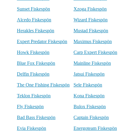
Sunset Fiskespön
Xzoga Fiskespön
Alcedo Fiskespön
Wizard Fiskespön
Herakles Fiskespön
Mustad Fiskespön
Expert Predator Fiskespön
Maximus Fiskespön
Howk Fiskespön
Carp Expert Fiskespön
Blue Fox Fiskespön
Mainline Fiskespön
Delfin Fiskespön
Jatsui Fiskespön
The One Fishing Fiskespön
Sele Fiskespön
Teklon Fiskespön
Kona Fiskespön
Fly Fiskespön
Bulox Fiskespön
Bad Bass Fiskespön
Captain Fiskespön
Evia Fiskespön
Energoteam Fiskespön