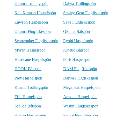
Okuma Trollingspön
Daiwa Trollingspön
Kali Kunnan Haspelspön
Savage Gear Flugfiskespön
Lawson Haspelspön
Sage Flugfiskespön
Okuma Flugfiskespön
Okuma Båtspön
Svartzonker Flugfiskespön
Ryobi Haspelspön
Myran Haspelspön
Kinetic Båtspön
Hurricane Haspelspön
iFish Haspelspön
HOOK Båtspön
DAM Flugfiskespön
Prey Haspelspön
Daiwa Flugfiskespön
Kinetic Trollingspön
Megabass Haspelspön
Fish Haspelspön
Armada Haspelspön
SeaSea Båtspön
Westin Flugfiskespön
Scierra Haspelspön
Patriot Flugfiskespön