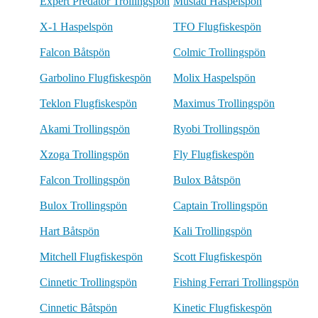
Expert Predator Trollingspön
Mustad Haspelspön
X-1 Haspelspön
TFO Flugfiskespön
Falcon Båtspön
Colmic Trollingspön
Garbolino Flugfiskespön
Molix Haspelspön
Teklon Flugfiskespön
Maximus Trollingspön
Akami Trollingspön
Ryobi Trollingspön
Xzoga Trollingspön
Fly Flugfiskespön
Falcon Trollingspön
Bulox Båtspön
Bulox Trollingspön
Captain Trollingspön
Hart Båtspön
Kali Trollingspön
Mitchell Flugfiskespön
Scott Flugfiskespön
Cinnetic Trollingspön
Fishing Ferrari Trollingspön
Cinnetic Båtspön
Kinetic Flugfiskespön