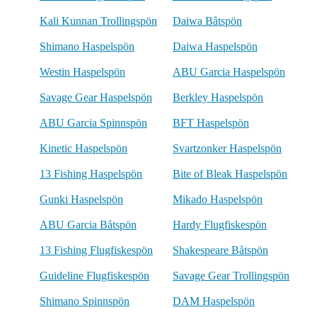
Kali Kunnan Trollingspön
Daiwa Båtspön
Shimano Haspelspön
Daiwa Haspelspön
Westin Haspelspön
ABU Garcia Haspelspön
Savage Gear Haspelspön
Berkley Haspelspön
ABU Garcia Spinnspön
BFT Haspelspön
Kinetic Haspelspön
Svartzonker Haspelspön
13 Fishing Haspelspön
Bite of Bleak Haspelspön
Gunki Haspelspön
Mikado Haspelspön
ABU Garcia Båtspön
Hardy Flugfiskespön
13 Fishing Flugfiskespön
Shakespeare Båtspön
Guideline Flugfiskespön
Savage Gear Trollingspön
Shimano Spinnspön
DAM Haspelspön