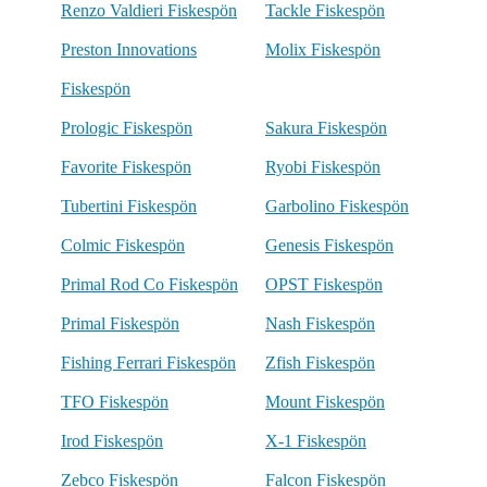
Renzo Valdieri Fiskespön
Tackle Fiskespön
Preston Innovations
Molix Fiskespön
Fiskespön
Prologic Fiskespön
Sakura Fiskespön
Favorite Fiskespön
Ryobi Fiskespön
Tubertini Fiskespön
Garbolino Fiskespön
Colmic Fiskespön
Genesis Fiskespön
Primal Rod Co Fiskespön
OPST Fiskespön
Primal Fiskespön
Nash Fiskespön
Fishing Ferrari Fiskespön
Zfish Fiskespön
TFO Fiskespön
Mount Fiskespön
Irod Fiskespön
X-1 Fiskespön
Zebco Fiskespön
Falcon Fiskespön