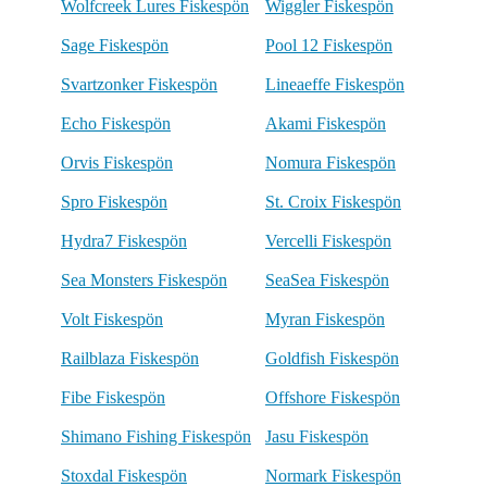
Wolfcreek Lures Fiskespön
Wiggler Fiskespön
Sage Fiskespön
Pool 12 Fiskespön
Svartzonker Fiskespön
Lineaeffe Fiskespön
Echo Fiskespön
Akami Fiskespön
Orvis Fiskespön
Nomura Fiskespön
Spro Fiskespön
St. Croix Fiskespön
Hydra7 Fiskespön
Vercelli Fiskespön
Sea Monsters Fiskespön
SeaSea Fiskespön
Volt Fiskespön
Myran Fiskespön
Railblaza Fiskespön
Goldfish Fiskespön
Fibe Fiskespön
Offshore Fiskespön
Shimano Fishing Fiskespön
Jasu Fiskespön
Stoxdal Fiskespön
Normark Fiskespön