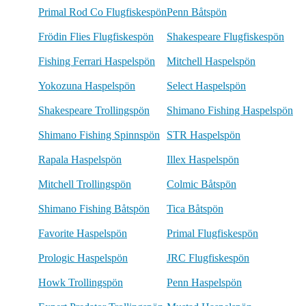
Primal Rod Co Flugfiskespön
Penn Båtspön
Frödin Flies Flugfiskespön
Shakespeare Flugfiskespön
Fishing Ferrari Haspelspön
Mitchell Haspelspön
Yokozuna Haspelspön
Select Haspelspön
Shakespeare Trollingspön
Shimano Fishing Haspelspön
Shimano Fishing Spinnspön
STR Haspelspön
Rapala Haspelspön
Illex Haspelspön
Mitchell Trollingspön
Colmic Båtspön
Shimano Fishing Båtspön
Tica Båtspön
Favorite Haspelspön
Primal Flugfiskespön
Prologic Haspelspön
JRC Flugfiskespön
Howk Trollingspön
Penn Haspelspön