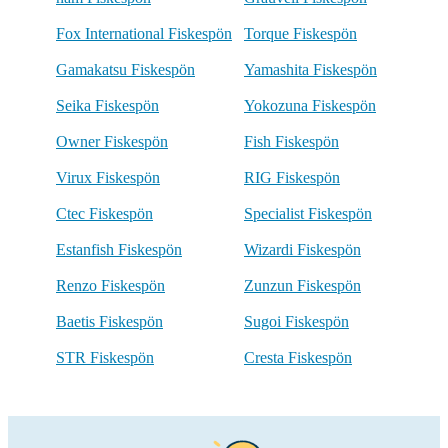
Fox International Fiskespön
Torque Fiskespön
Gamakatsu Fiskespön
Yamashita Fiskespön
Seika Fiskespön
Yokozuna Fiskespön
Owner Fiskespön
Fish Fiskespön
Virux Fiskespön
RIG Fiskespön
Ctec Fiskespön
Specialist Fiskespön
Estanfish Fiskespön
Wizardi Fiskespön
Renzo Fiskespön
Zunzun Fiskespön
Baetis Fiskespön
Sugoi Fiskespön
STR Fiskespön
Cresta Fiskespön