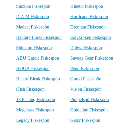
Shizuka Fiskespön
Kinetic Fiskespön
D.A.M Fiskespön
Hurricane Fiskespön
Madcat Fiskespön
Drennan Fiskespön
Rapture Lures Fiskespön
Sølvkroken Fiskespön
Shimano Fiskespön
Daiwa Fiskespön
ABU Garcia Fiskespön
Savage Gear Fiskespön
HOOK Fiskespön
Penn Fiskespön
Bite of Bleak Fiskespön
Gunki Fiskespön
iFish Fiskespön
Vision Fiskespön
13 Fishing Fiskespön
Pimpelspö Fiskespön
Megabass Fiskespön
Guideline Fiskespön
Legacy Fiskespön
Gator Fiskespön