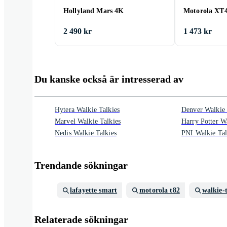
Hollyland Mars 4K
Motorola XT
2 490 kr
1 473 kr
Du kanske också är intresserad av
Hytera Walkie Talkies
Denver Walkie 
Marvel Walkie Talkies
Harry Potter Wa
Nedis Walkie Talkies
PNI Walkie Tal
Trendande sökningar
lafayette smart
motorola t82
walkie-
Relaterade sökningar