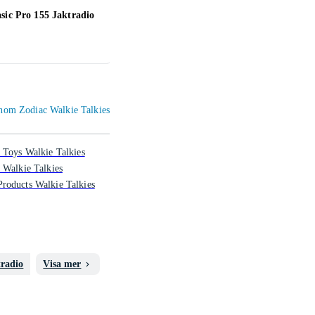
sic Pro 155 Jaktradio
Hunter E-light 155MHz
Motor
Analog/Digital
pack
2 195 kr
436 
 inom Zodiac Walkie Talkies
 Toys Walkie Talkies
 Walkie Talkies
roducts Walkie Talkies
tradio
Visa mer