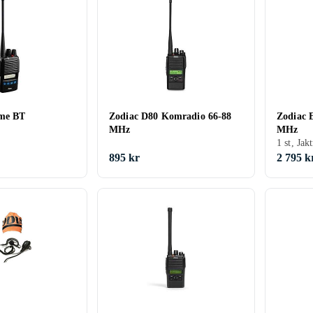
eme BT
Zodiac D80 Komradio 66-88
Zodiac 
MHz
MHz
1 st, Jak
895 kr
2 795 k