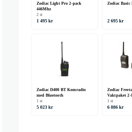
Zodiac Light Pro 2-pack
Zodiac Basic
446Mhz
2 st
1 495 kr
2 695 kr
Zodiac D400 BT Komradio
Zodiac Freet
med Bluetooth
Vaktpaket 2-
1 st
1 st
5 023 kr
6 886 kr