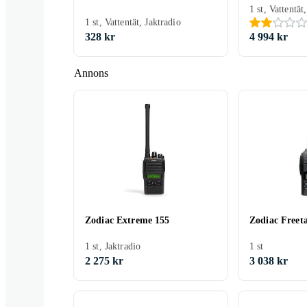
1 st, Vattentät
1 st, Vattentät, Jaktradio
328 kr
4 994 kr
Annons
Zodiac Extreme 155
Zodiac Freet
1 st, Jaktradio
1 st
2 275 kr
3 038 kr