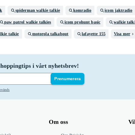
k
spiderman walkie talkie
komradio
icom jaktradio
paw patrol walkie talkies
icom prohunt basic
walkie talk
lkie talkie
motorola talkabout
lafayette 155
Visa mer
hoppingtips i vårt nyhetsbrev!
Prenumerera
används
Om oss
Vi