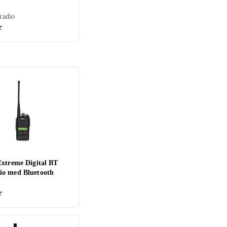
tradio
r
Extreme Digital BT
o med Bluetooth
o
r