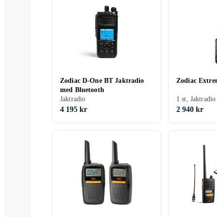
Zodiac D-One BT Jaktradio
Zodiac Extr
med Bluetooth
Jaktradio
1 st, Jaktradio
4 195 kr
2 940 kr