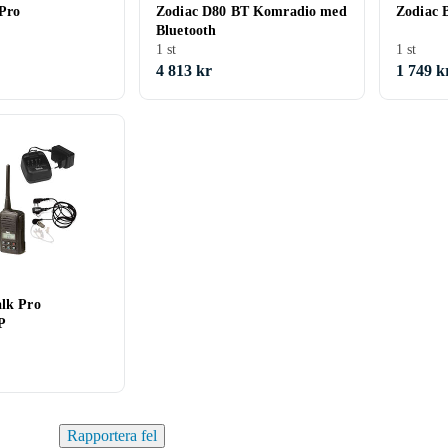
 Pro
Zodiac D80 BT Komradio med
Zodiac 
Bluetooth
1 st
1 st
4 813 kr
1 749 k
alk Pro
P
Rapportera fel