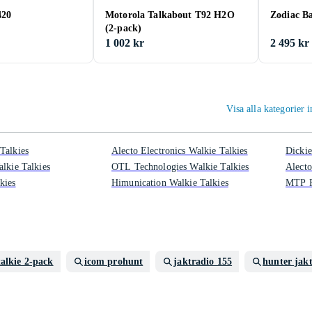
420
Motorola Talkabout T92 H2O
Zodiac Ba
(2-pack)
1 002 kr
2 495 kr
Visa alla kategorier
Talkies
Alecto Electronics Walkie Talkies
Dickie
lkie Talkies
OTL Technologies Walkie Talkies
Alecto
kies
Himunication Walkie Talkies
MTP P
talkie 2-pack
icom prohunt
jaktradio 155
hunter jak