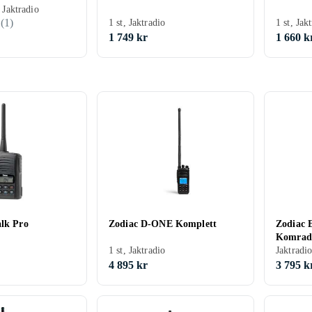
, Jaktradio
(
1
)
1 st, Jaktradio
1 st, Jak
1 749 kr
1 660 k
alk Pro
Zodiac D-ONE Komplett
Zodiac 
Komradi
1 st, Jaktradio
Jaktradi
4 895 kr
3 795 k