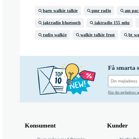
barn walkie talkie
pmr radio
am pac
jaktradio bluetooth
jaktradio 155 mhz
radio walkie
walkie talkie frost
bt wa
Få smarta s
Hur din mejladress 
Konsument
Kunder