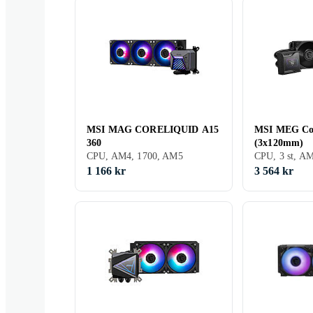
MSI MAG CORELIQUID A15
MSI MEG Cor
360
(3x120mm)
CPU, AM4, 1700, AM5
1 166 kr
3 564 kr