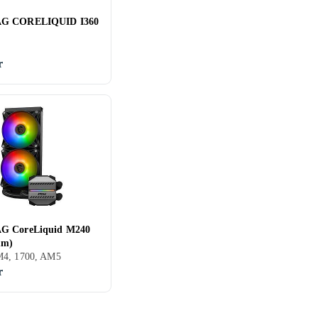
G CORELIQUID I360
r
G CoreLiquid M240
mm)
4, 1700, AM5
r