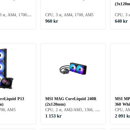
(3x120
CPU, Grafik, 3 st, AM4, 1700, AM5
CPU, 3 st, AM4, 1700, AM5
960 kr
640 kr
eLiquid P13
MSI MAG CoreLiquid 240R
MSI MP
m)
(2x120mm)
360 Whi
CPU, 2 st, AM2/AM3, 1366, 2011, AM2+, AM3+, FM1, FM2, 1151, 2011-3, AM4, 2066, TR4
700, AM5
CPU, AM
1 153 kr
2 091 k