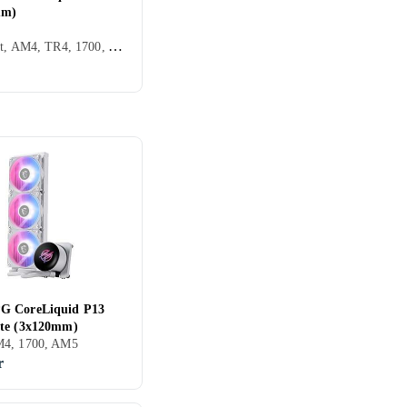
mm)
CPU, 3 st, AM4, TR4, 1700, AM5
G CoreLiquid P13
te (3x120mm)
4, 1700, AM5
r