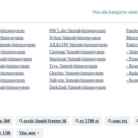
Visa alla kategorier ino
ylningssystem
HW Labs Vattenkylningssystem
Føniks
lningssystem
Xylem Vattenkylningssystem
Monte
ttenkylningssystem
AXAGON Vattenkylningssystem
Endorf
kylningssystem
Coolgate Vattenkylningssystem
- Vatt
tenkylningssystem
Sharkoon Vattenkylningssystem
- Pum
enkylningssystem
Tryx Vattenkylningssystem
- Rese
ylningssystem
Chieftec Vattenkylningssystem
- Radi
ylningssystem
Valkyrie Vattenkylningssystem
- Komp
enkylningssystem
Darkflash Vattenkylningssystem
io 360
arctic liquid freezer iii
rx 5700 xt
asus rtx
r 150i
Visa mer