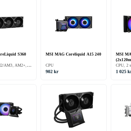
eLiquid S360
MSI MAG Coreliquid A15 240
MSI MA
(2x120
CPU, 3 st, AM2/AM3, AM2+, AM3+, FM1, FM2, AM4, SP3, TR4, 1700, AM5
CPU
902 kr
1 025 k