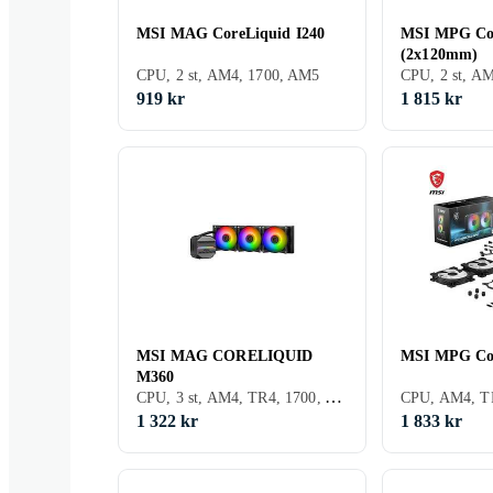
MSI MAG CoreLiquid I240
MSI MPG Co
(2x120mm)
CPU, 2 st, AM4, 1700, AM5
919 kr
1 815 kr
MSI MAG CORELIQUID
MSI MPG Cor
M360
CPU, 3 st, AM4, TR4, 1700, AM5
CPU, AM4, T
1 322 kr
1 833 kr