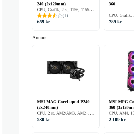
240 (2x120mm)
360
CPU, Grafik, 2 st, 1156, 1155, 1150, 1151, AM4, 1200, 1700, AM5
(
1
)
659 kr
789 kr
Annons
MSI MAG CoreLiquid P240
MSI MPG Cor
(2x240mm)
360 (3x120m
CPU, 2 st, AM2/AM3, AM2+, AM3+, FM1, FM2, AM4, TR4, 1700
CPU, AM4, 1
530 kr
2 109 kr