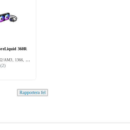
reLiquid 360R
CPU, 3 st, AM2/AM3, 1366, 2011, AM2+, AM3+, FM1, FM2, AM4, 2066, SP3, TR4, 1700
(
2
)
Rapportera fel