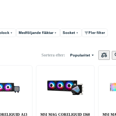
block
Medföljande fläktar
Socket
Fler filter
Sortera efter
:
Popularitet
ORELIQUID A13
MSI MAG CORELIQUID I360
MSI MA