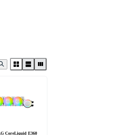
G CoreLiquid E360