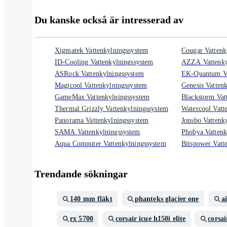
Du kanske också är intresserad av
Xigmatek Vattenkylningssystem
Cougar Vattenk
ID-Cooling Vattenkylningssystem
AZZA Vattenky
ASRock Vattenkylningssystem
EK-Quantum Va
Magicool Vattenkylningssystem
Genesis Vatten
GameMax Vattenkylningssystem
Blackstorm Vat
Thermal Grizzly Vattenkylningssystem
Watercool Vatt
Panorama Vattenkylningssystem
Jonsbo Vattenk
SAMA Vattenkylningssystem
Phobya Vattenk
Aqua Computer Vattenkylningssystem
Bitspower Vatt
Trendande sökningar
140 mm fläkt
phanteks glacier one
a
rx 5700
corsair icue h150i elite
corsai