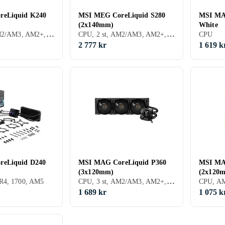
reLiquid K240
MSI MEG CoreLiquid S280
MSI MA
(2x140mm)
White
CPU, 2 st, AM2/AM3, AM2+, AM3+, FM1, FM2, AM4, TR4, 1700
CPU, 2 st, AM2/AM3, AM2+, AM3+, FM1, FM2, AM4, SP3, TR4, 1700
CPU
2 777 kr
1 619 k
eLiquid D240
MSI MAG CoreLiquid P360
MSI MA
(3x120mm)
(2x120
CPU, 3 st, AM2/AM3, AM2+, AM3+, FM1, FM2, AM4, 1700
R4, 1700, AM5
CPU, AM
1 689 kr
1 075 k