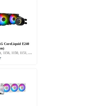
G CoreLiquid E240
mm)
CPU, 2 st, 1156, 1150, 1151, AM4, 1700, AM5
r