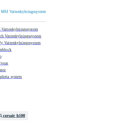
m MSI Vattenkylningssystem
 Vattenkylningssystem
ch Vattenkylningssystem
y Vattenkylningssystem
enblock
p
rvoar
ator
letta system
corsair h100