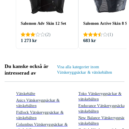
Salomon Adv Skin 12 Set
Salomon Active Skin 8 Se
(
2
)
(
1
)
1 273 kr
683 kr
Du kanske också är
Visa alla kategorier inom
intresserad av
Vätskeryggsäckar & vätskebälten
Vätskebälte
Toko Vätskeryggsäckar &
vätskebälten
Asics Vätskeryggsäckar &
vätskebälten
Endurance Vätskeryggsäckar 
vätskebälten
Fidlock Vätskeryggsäckar &
vätskebälten
New Balance Vätskeryggsäck
vätskebälten
Columbus Vätskeryggsäckar &