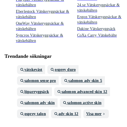
vätskebälten
24.se Vätskeryggsäckar &
vätskebälten
Eberlestock Vätskeryggsäckar &
vätskebälten
Ergon Vätskeryggsäckar &
vätskebälten
OneWay Vätskeryggsäckar &
vätskebälten
Dakine Vätskeryggsäck
Syncros Vätskeryggsäckar &
CoXa Carry Vätskebälte
vätskebälten
Trendande sökningar
vätskeväst
osprey duro
salomon sense pro
salomon adv skin 5
löparryggsäck
salomon advanced skin 12
salomon adv skin
salomon active skin
osprey talon
adv skin 12
Visa mer