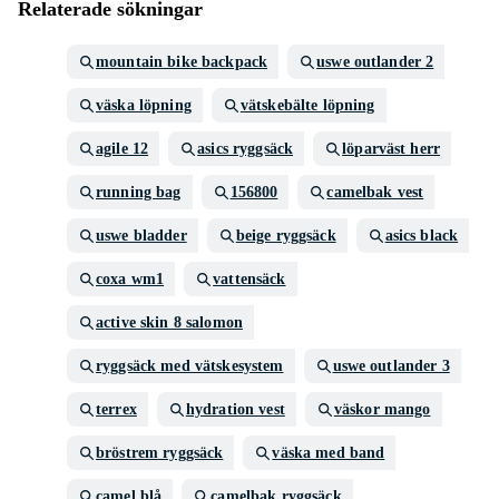
Relaterade sökningar
mountain bike backpack
uswe outlander 2
väska löpning
vätskebälte löpning
agile 12
asics ryggsäck
löparväst herr
running bag
156800
camelbak vest
uswe bladder
beige ryggsäck
asics black
coxa wm1
vattensäck
active skin 8 salomon
ryggsäck med vätskesystem
uswe outlander 3
terrex
hydration vest
väskor mango
bröstrem ryggsäck
väska med band
camel blå
camelbak ryggsäck