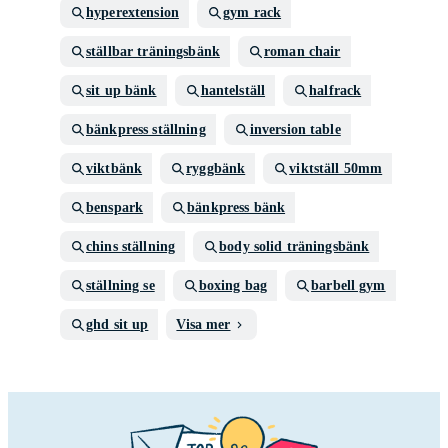
hyperextension
gym rack
ställbar träningsbänk
roman chair
sit up bänk
hantelställ
halfrack
bänkpress ställning
inversion table
viktbänk
ryggbänk
viktställ 50mm
benspark
bänkpress bänk
chins ställning
body solid träningsbänk
ställning se
boxing bag
barbell gym
ghd sit up
Visa mer