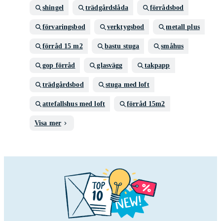
shingel
trädgårdslåda
förrådsbod
förvaringsbod
verktygsbod
metall plus
förråd 15 m2
bastu stuga
småhus
gop förråd
glasvägg
takpapp
trädgårdsbod
stuga med loft
attefallshus med loft
förråd 15m2
Visa mer