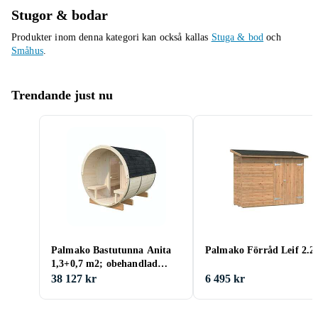
Stugor & bodar
Produkter inom denna kategori kan också kallas
Stuga & bod
och
Småhus
.
Trendande just nu
Palmako Bastutunna Anita
Palmako Förråd Leif 2.2
1,3+0,7 m2; obehandlad
110070
38 127 kr
6 495 kr