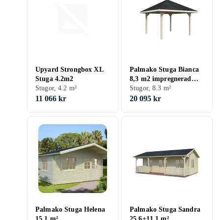
Upyard Strongbox XL
Palmako Stuga Bianca
Stuga 4.2m2
8,3 m2 impregnerad
Stugor, 4.2 m²
transparent 110152 M2
Stugor, 8.3 m²
11 066 kr
20 095 kr
Palmako Stuga Helena
Palmako Stuga Sandra
15.1 m²
25.6+11.1 m²