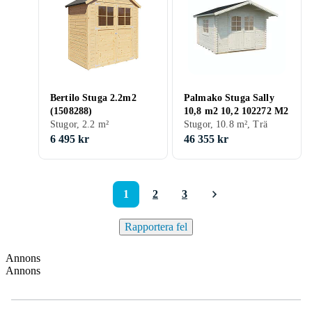
Bertilo Stuga 2.2m2
Palmako Stuga Sally
(1508288)
10,8 m2 10,2 102272 M2
Stugor, 2.2 m²
Stugor, 10.8 m², Trä
6 495 kr
46 355 kr
1
2
3
Rapportera fel
Annons
Annons