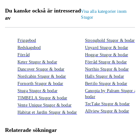
Du kanske också är intresserad
Visa alla kategorier inom
av
Stugor
Friggebod
Stronghold Stugor & bodar
Redskapsbod
Upyard Stugor & bodar
Förråd
Hoggar Stugor & bodar
Keter Stugor & bodar
Förråd Stugor & bodar
Dancover Stugor & bodar
Northio Stugor & bodar
Nordcabin Stugor & bodar
Halls Stugor & bodar
Fornorth Stugor & bodar
Bertilo Stugor & bodar
Stuga Stugor & bodar
Canopia by Palram Stugor &
bodar
TIMBELA Stugor & bodar
TecTake Stugor & bodar
Vente Unique Stugor & bodar
Allview Stugor & bodar
Habitat et Jardin Stugor & bodar
Relaterade sökningar