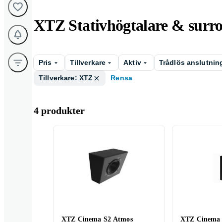
XTZ Stativhögtalare & surr
Pris
Tillverkare
Aktiv
Trådlös anslutnin
Tillverkare: XTZ
Rensa
4 produkter
XTZ Cinema S2 Atmos
XTZ Cinema 