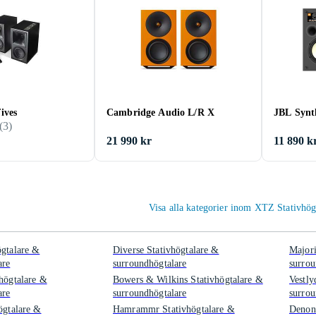
ives
Cambridge Audio L/R X
JBL Synth
(
3
)
21 990 kr
11 890 k
Visa alla kategorier inom XTZ Stativhög
ögtalare &
Diverse Stativhögtalare &
Majori
are
surroundhögtalare
surrou
vhögtalare &
Bowers & Wilkins Stativhögtalare &
Vestly
are
surroundhögtalare
surrou
ögtalare &
Hamrammr Stativhögtalare &
Denon 