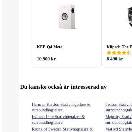
KEF Q4 Meta
Klipsch The F
10 900 kr
8 490 kr
Du kanske också är intresserad av
Harman Kardon Stativhögtalare &
Fenton Stativh
surroundhögtalare
surroundhögtal
Indiana Line Stativhögtalare &
Majority Stati
surroundhögtalare
surroundhögtal
Rauna of Sweden Stativhögtalare &
Vestlyd Stativh