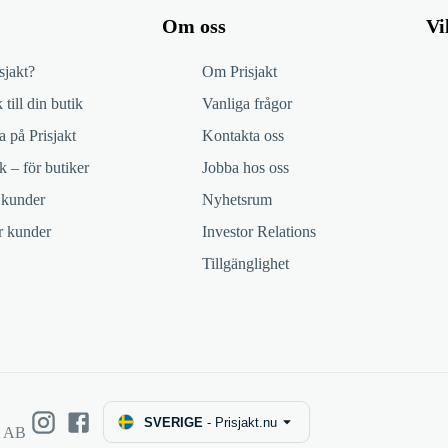
Om oss
Vi
sjakt?
Om Prisjakt
 till din butik
Vanliga frågor
 på Prisjakt
Kontakta oss
k – för butiker
Jobba hos oss
 kunder
Nyhetsrum
ör kunder
Investor Relations
Tillgänglighet
SVERIGE
-
Prisjakt.nu
e AB