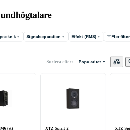
oundhögtalare
gsteknik
Signalseparation
Effekt (RMS)
Fler filter
Sortera efter
:
Popularitet
M6 (st)
XTZ Spirit 2
XTZ Spi