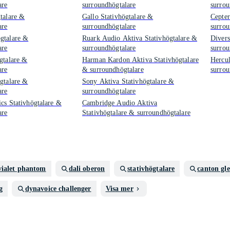
are
surroundhögtalare
surrou
gtalare &
Gallo Stativhögtalare &
Cepter
are
surroundhögtalare
surrou
gtalare &
Ruark Audio Aktiva Stativhögtalare &
Divers
are
surroundhögtalare
surrou
gtalare &
Harman Kardon Aktiva Stativhögtalare
Hercul
are
& surroundhögtalare
surrou
ögtalare &
Sony Aktiva Stativhögtalare &
are
surroundhögtalare
cs Stativhögtalare &
Cambridge Audio Aktiva
are
Stativhögtalare & surroundhögtalare
vialet phantom
dali oberon
stativhögtalare
canton gle
g
dynavoice challenger
Visa mer