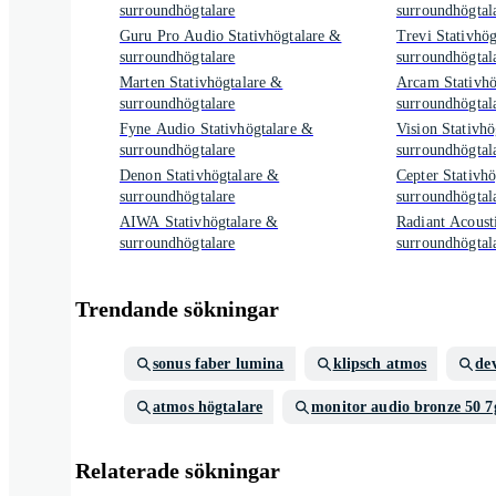
surroundhögtalare
surroundhögtal
Guru Pro Audio Stativhögtalare &
Trevi Stativhö
surroundhögtalare
surroundhögtal
Marten Stativhögtalare &
Arcam Stativhö
surroundhögtalare
surroundhögtal
Fyne Audio Stativhögtalare &
Vision Stativhö
surroundhögtalare
surroundhögtal
Denon Stativhögtalare &
Cepter Stativh
surroundhögtalare
surroundhögtal
AIWA Stativhögtalare &
Radiant Acousti
surroundhögtalare
surroundhögtal
Trendande sökningar
sonus faber lumina
klipsch atmos
de
atmos högtalare
monitor audio bronze 50 7
Relaterade sökningar