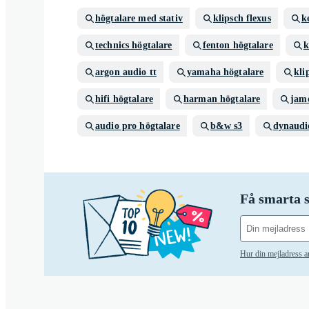
högtalare med stativ
klipsch flexus
k
technics högtalare
fenton högtalare
k
argon audio tt
yamaha högtalare
kli
hifi högtalare
harman högtalare
jam
audio pro högtalare
b&w s3
dynaudi
Få smarta s
Hur din mejladress 