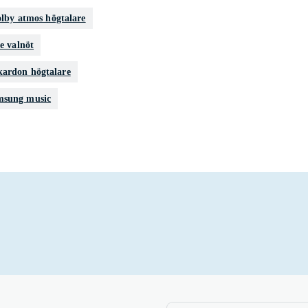
lby atmos högtalare
e valnöt
ardon högtalare
msung music