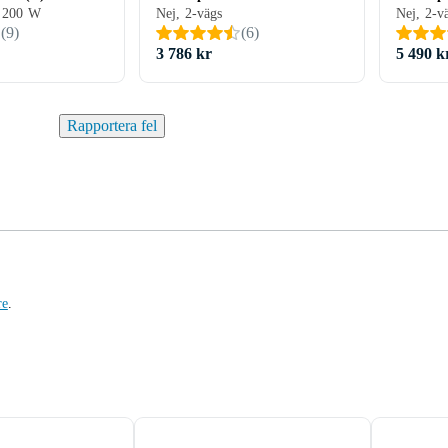
, 200 W
Nej, 2-vägs
Nej, 2-v
(
9
)
(
6
)
3 786 kr
5 490 k
Rapportera fel
re
.