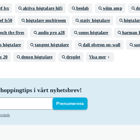
ef lsx
aktiva högtalare hifi
beolab
wiim amp
do
ef ls50
högtalare multiroom
stativ högtalare
högtalar
psch the fives
audio pro a28
sonos högtalare
harman k
o högtalare
tangent högtalare
dali oberon on-wall
sa
o 20
denon högtalare
droplet
Visa mer
hoppingtips i vårt nyhetsbrev!
Prenumerera
används