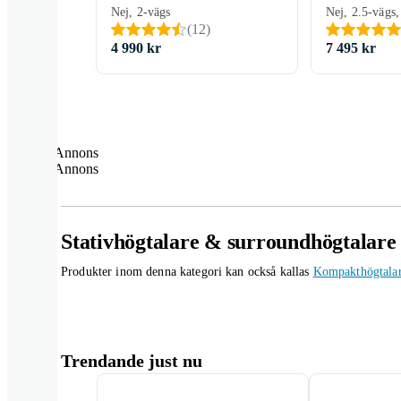
Nej, 2-vägs
Nej, 2.5-vägs
(
12
)
4 990 kr
7 495 kr
Annons
Annons
Stativhögtalare & surroundhögtalare
Produkter inom denna kategori kan också kallas
Kompakthögtala
Trendande just nu