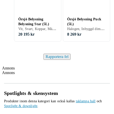
Örsjö Belysning
Örsjö Belysning Puck
Belysning Star (5L)
(5L)
Vit, Svart, Koppar, Mässing
Halogen, Inbyggd dimmer, Vit, Rostfri/krom, Silver, Mässing
20 195 kr
8 269 kr
Rapportera fel
Annons
Annons
Spotlights & skensystem
Produkter inom denna kategori kan också kallas
taklampa hall
och
Spotlight & downlight
.