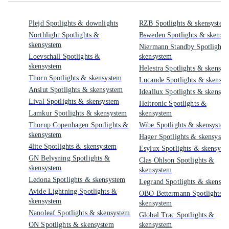
Plejd Spotlights & downlights
RZB Spotlights & skensystem
Northlight Spotlights &
Bsweden Spotlights & skensy
skensystem
Niermann Standby Spotlights
Loevschall Spotlights &
skensystem
skensystem
Helestra Spotlights & skensys
Thorn Spotlights & skensystem
Lucande Spotlights & skensy
Anslut Spotlights & skensystem
Ideallux Spotlights & skensys
Lival Spotlights & skensystem
Heitronic Spotlights &
Lamkur Spotlights & skensystem
skensystem
Thorup Copenhagen Spotlights &
Wibe Spotlights & skensystem
skensystem
Hager Spotlights & skensyste
4lite Spotlights & skensystem
Esylux Spotlights & skensyst
GN Belysning Spotlights &
Clas Ohlson Spotlights &
skensystem
skensystem
Ledona Spotlights & skensystem
Legrand Spotlights & skensys
Avide Lightning Spotlights &
OBO Bettermann Spotlights 
skensystem
skensystem
Nanoleaf Spotlights & skensystem
Global Trac Spotlights &
ON Spotlights & skensystem
skensystem