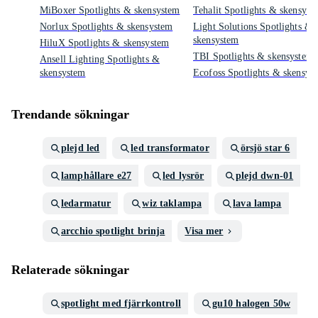
MiBoxer Spotlights & skensystem
Tehalit Spotlights & skensyst
Norlux Spotlights & skensystem
Light Solutions Spotlights &
skensystem
HiluX Spotlights & skensystem
TBI Spotlights & skensystem
Ansell Lighting Spotlights &
skensystem
Ecofoss Spotlights & skensys
Trendande sökningar
plejd led
led transformator
örsjö star 6
lamphållare e27
led lysrör
plejd dwn-01
ledarmatur
wiz taklampa
lava lampa
arcchio spotlight brinja
Visa mer
Relaterade sökningar
spotlight med fjärrkontroll
gu10 halogen 50w