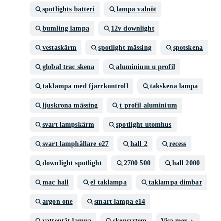
spotlights batteri
lampa valnöt
bumling lampa
12v downlight
vestaskärm
spotlight mässing
spotskena
global trac skena
aluminium u profil
taklampa med fjärrkontroll
takskena lampa
ljuskrona mässing
t profil aluminium
svart lampskärm
spotlight utomhus
svart lamphållare e27
hall 2
recess
downlight spotlight
2700 500
hall 2000
mac hall
el taklampa
taklampa dimbar
argon one
smart lampa e14
vattentät lampa
skensystem
Visa mer