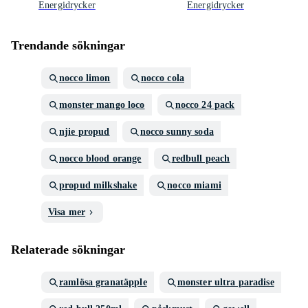
Energidrycker
Energidrycker
Trendande sökningar
nocco limon
nocco cola
monster mango loco
nocco 24 pack
njie propud
nocco sunny soda
nocco blood orange
redbull peach
propud milkshake
nocco miami
Visa mer
Relaterade sökningar
ramlösa granatäpple
monster ultra paradise