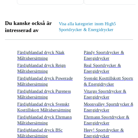
Du kanske också är
Visa alla kategorier inom High5
intresserad av
Sportdrycker & Energidrycker
Färdigblandad dryck Näak
Pändy Sportdrycker &
Måltidsersättning
Energidrycker
Färdigblandad dryck Reign
Real Sportdrycker &
Måltidsersättning
Energidrycker
Färdigblandad dryck Powerade
Svenskt Kosttillskott Sportdr
Måltidsersättning
& Energidrycker
Färdigblandad dryck Pureness
Vitargo Sportdrycker &
Måltidsersättning
Energidrycker
Färdigblandad dryck Svenskt
Moonvalley Sportdrycker &
Kosttillskott Måltidsersättning
Energidrycker
Färdigblandad dryck Ehrmann
Ehrmann Sportdrycker &
Måltidsersättning
Energidrycker
Färdigblandad dryck BSc
Heey! Sportdrycker &
Måltidsersättning
Energidrycker