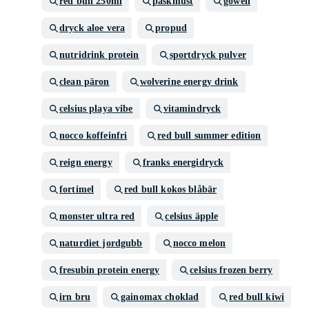
red bull 250ml
påskmust
gowell
dryck aloe vera
propud
nutridrink protein
sportdryck pulver
clean päron
wolverine energy drink
celsius playa vibe
vitamindryck
nocco koffeinfri
red bull summer edition
reign energy
franks energidryck
fortimel
red bull kokos blåbär
monster ultra red
celsius äpple
naturdiet jordgubb
nocco melon
fresubin protein energy
celsius frozen berry
irn bru
gainomax choklad
red bull kiwi