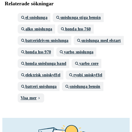
Relaterade sökningar
el snöslunga
snöslunga stiga bensin
alko snöslunga
honda hss 760
batteridriven snöslunga
snöslunga med elstart
honda hss 970
yarbo snöslunga
honda snöslunga band
yarbo core
elektrisk snöskyffel
ryobi snöskyffel
batteri snöslunga
snöslunga bensin
Visa mer