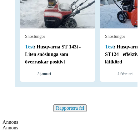
Snöslungor
Snöslungor
Test
:
Husqvarna ST 143i -
Test
:
Husqvarna
Liten snöslunga som
ST124 - effektiv
överraskar positivt
lättkörd
5 januari
4 februari
Rapportera fel
Annons
Annons